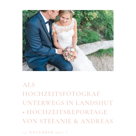
ALS
HOCHZEITSFOTOGRAF
UNTERWEGS IN LANDSHUT
• HOCHZEITSREPORTAGE
VON STEFANIE & ANDREAS
12. NOVEMBER 2017
/