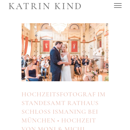
HOCHZEITSFOTOGRAF IM
STANDESAMT RATHAUS
SCHLOSS ISMANING BEI
MÜNCHEN • HOCHZEIT
VON MONI & MICHI