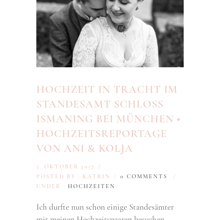
HOCHZEIT IN TRACHT IM
STANDESAMT SCHLOSS
ISMANING BEI MÜNCHEN •
HOCHZEITSREPORTAGE
VON ANI & KOLJA
5. OKTOBER 2017
/
POSTED BY : KATRIN
/
0 COMMENTS
/
UNDER :
HOCHZEITEN
Ich durfte nun schon einige Standesämter
mit meinen Hochzeitspaaren besuchen.