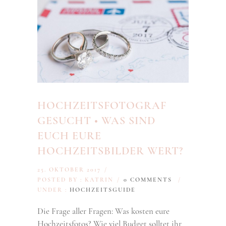
HOCHZEITSFOTOGRAF
GESUCHT • WAS SIND
EUCH EURE
HOCHZEITSBILDER WERT?
25. OKTOBER 2017
/
POSTED BY : KATRIN
/
0 COMMENTS
/
UNDER :
HOCHZEITSGUIDE
Die Frage aller Fragen: Was kosten eure
Hochzeitsfotos? Wie viel Budget solltet ihr