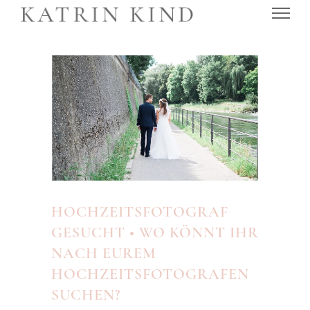
HOCHZEITSFOTOGRAF
GESUCHT • WO KÖNNT IHR
NACH EUREM
HOCHZEITSFOTOGRAFEN
SUCHEN?