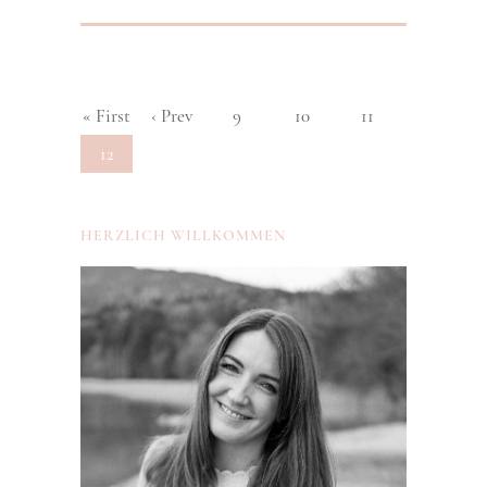
« First
‹ Prev
9
10
11
12
HERZLICH WILLKOMMEN