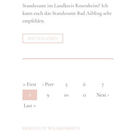
Standesamt im Landkreis Rosenheim? Ich
kann euch das Standesamt Bad Aibling sehr
empfehlen.
WEITERLESEN
« First
‹ Prev
5
6
7
8
9
10
11
Next ›
Last »
HERZLICH WILLKOMMEN