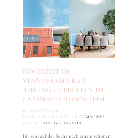
HOCHZEIT IM
STANDESAMT BAD
AIBLING • HEIRATEN IM
LANDKREIS ROSENHEIM
14. AUGUST 2019
/
POSTED BY : KATRIN
/
0 COMMENTS
/
UNDER :
HOCHZEITSGUIDE
Ihr seid auf der Suche nach einem schönen