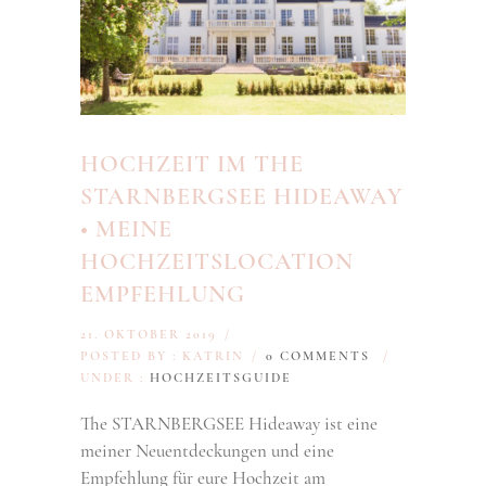
HOCHZEIT IM THE
STARNBERGSEE HIDEAWAY
• MEINE
HOCHZEITSLOCATION
EMPFEHLUNG
21. OKTOBER 2019
/
POSTED BY : KATRIN
/
0 COMMENTS
/
UNDER :
HOCHZEITSGUIDE
The STARNBERGSEE Hideaway ist eine
meiner Neuentdeckungen und eine
Empfehlung für eure Hochzeit am