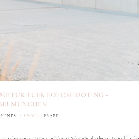
ME FÜR EUER FOTOSHOOTING •
BEI MÜNCHEN
MMENTS
/
UNDER :
PAARE
er Fotoshooting? Da muss ich keine Sekunde überlegen. Ganz klar de