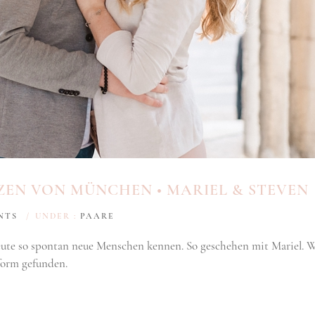
ZEN VON MÜNCHEN • MARIEL & STEVEN
NTS
/
UNDER :
PAARE
eute so spontan neue Menschen kennen. So geschehen mit Mariel. W
tform gefunden.