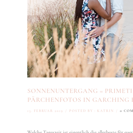
SONNENUNTERGANG = PRIMETI
PÄRCHENFOTOS IN GARCHING 
13. FEBRUAR 2019
/
POSTED BY : KATRIN
/
0 CO
Welche Tageszeit ist eigentlich die allerbeste für eu