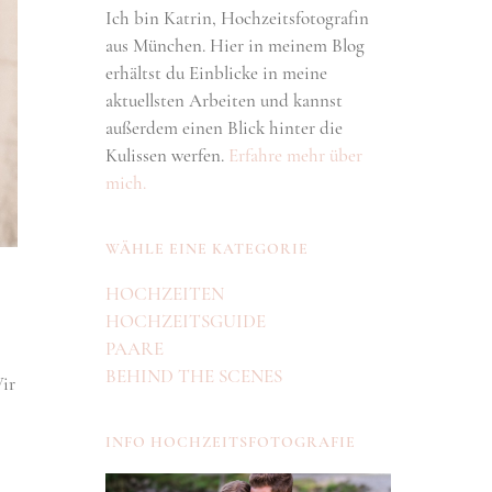
Ich bin Katrin, Hochzeitsfotografin
aus München. Hier in meinem Blog
erhältst du Einblicke in meine
aktuellsten Arbeiten und kannst
außerdem einen Blick hinter die
Kulissen werfen.
Erfahre mehr über
mich.
WÄHLE EINE KATEGORIE
HOCHZEITEN
HOCHZEITSGUIDE
PAARE
BEHIND THE SCENES
ir
INFO HOCHZEITSFOTOGRAFIE