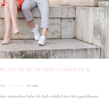
PLATZ IN MÜNCHEN • CAROLIN &
NTS
/
UNDER :
PAARE
ber inzwischen habe ich dich wirklich ins Herz geschlossen.